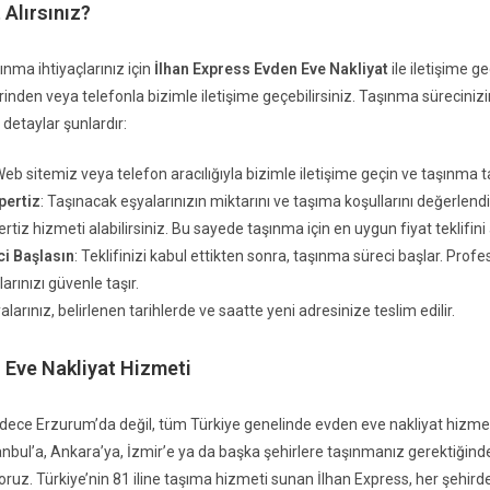
 Alırsınız?
nma ihtiyaçlarınız için
İlhan Express Evden Eve Nakliyat
ile iletişime g
nden veya telefonla bizimle iletişime geçebilirsiniz. Taşınma sürecinizi
i detaylar şunlardır:
Web sitemiz veya telefon aracılığıyla bizimle iletişime geçin ve taşınma tal
pertiz
: Taşınacak eşyalarınızın miktarını ve taşıma koşullarını değerlend
rtiz hizmeti alabilirsiniz. Bu sayede taşınma için en uygun fiyat teklifini a
i Başlasın
: Teklifinizi kabul ettikten sonra, taşınma süreci başlar. Prof
arınızı güvenle taşır.
yalarınız, belirlenen tarihlerde ve saatte yeni adresinize teslim edilir.
n Eve Nakliyat Hizmeti
adece Erzurum’da değil, tüm Türkiye genelinde evden eve nakliyat hizme
nbul’a, Ankara’ya, İzmir’e ya da başka şehirlere taşınmanız gerektiğind
yoruz. Türkiye’nin 81 iline taşıma hizmeti sunan İlhan Express, her şehir