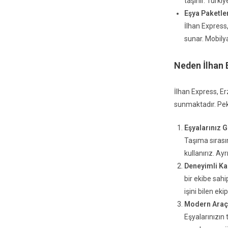
taşınır. Türki
Eşya Paketl
İlhan Express
sunar. Mobilya
Neden İlhan 
İlhan Express, Er
sunmaktadır. Peki
Eşyalarınız 
Taşıma sırası
kullanırız. Ay
Deneyimli K
bir ekibe sahi
işini bilen eki
Modern Araç
Eşyalarınızın 