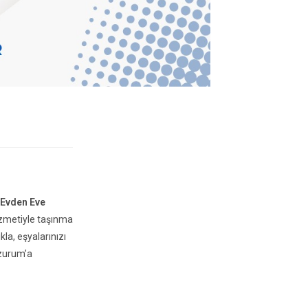
 Evden Eve
izmetiyle taşınma
la, eşyalarınızı
rzurum’a