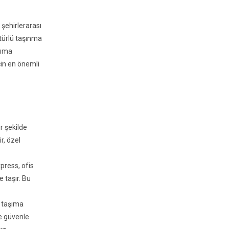
 şehirlerarası
 türlü taşınma
şıma
çin en önemli
r şekilde
r, özel
xpress, ofis
e taşır. Bu
ı taşıma
ve güvenle