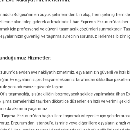
dolu Bölgesi’nin en büyük şehirlerinden biri olup, hem şehir içi hem de
tlerine olan talep giderek artmaktadır.
İlhan Express
, Erzurum’daki her
ılamak için profesyonel ve güvenli taşımacılık çözümleri sunmaktadır. Ta
eşyalarınızın güvenliği ve taşınma sürecinin sorunsuz ilerlemesi bizim i
Sunduğumuz Hizmetler:
zurum’da evden eve nakliyat hizmetimiz, eşyalarınızın güvenli ve hızlı bi
ğlar. Ev eşyalarınız, profesyonel ekibimiz tarafından dikkatlice paketleni
ı ile yeni adresinize güvenle taşınır.
Ofis taşımacılığı, iş sürekliliğini bozmayacak şekilde yapılmalıdır. İlhan E
e iş malzemelerinizi taşırken dikkatlice düzenler, en hızlı ve verimli şekild
ışınızda aksama yaşanmaz.
ı Taşıma:
Erzurum’dan başka illere taşınmak isteyenler için şehirleraras
ruz. Erzurum’dan İstanbul’a, İzmir’e veya diğer illere eşyalarınız hızlı 