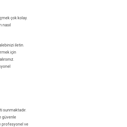
eçmek çok kolay.
n nasıl
ebinizi iletin.
irmek için
lırsınız.
esyonel
ti sunmaktadır.
e güvenle
de profesyonel ve