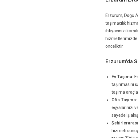
Erzurum, Doğu Ana
taşımacılık hizme
ihtiyacınızı karş
hizmetlerimizde 
önceliktir.
Erzurum’da 
Ev Taşıma:
Er
taşınmasını sa
taşıma araçlar
Ofis Taşıma:
eşyalarınızı v
sayede iş ak
Şehirleraras
hizmeti sunuyo