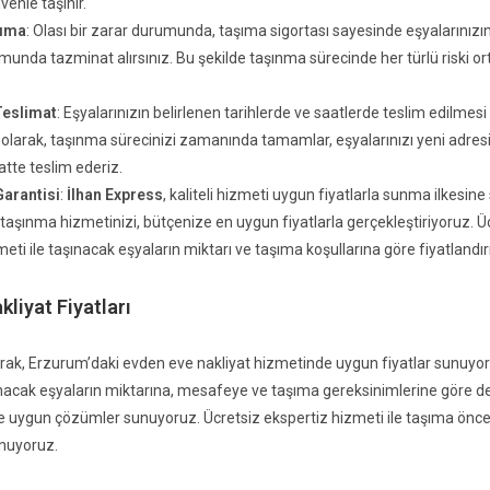
venle taşınır.
şıma
: Olası bir zarar durumunda, taşıma sigortası sayesinde eşyalarınızı
unda tazminat alırsınız. Bu şekilde taşınma sürecinde her türlü riski o
eslimat
: Eşyalarınızın belirlenen tarihlerde ve saatlerde teslim edilmesi
 olarak, taşınma sürecinizi zamanında tamamlar, eşyalarınızı yeni adres
atte teslim ederiz.
Garantisi
:
İlhan Express
, kaliteli hizmeti uygun fiyatlarla sunma ilkesine 
taşınma hizmetinizi, bütçenize en uygun fiyatlarla gerçekleştiriyoruz. Ü
eti ile taşınacak eşyaların miktarı ve taşıma koşullarına göre fiyatlandır
liyat Fiyatları
arak, Erzurum’daki evden eve nakliyat hizmetinde uygun fiyatlar sunuyo
şınacak eşyaların miktarına, mesafeye ve taşıma gereksinimlerine göre de
uygun çözümler sunuyoruz. Ücretsiz ekspertiz hizmeti ile taşıma önce
sunuyoruz.