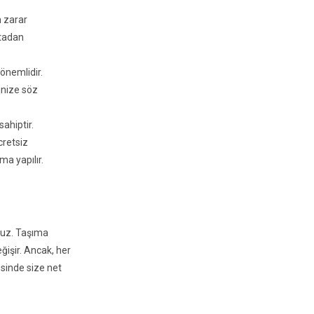
n zarar
rtadan
 önemlidir.
inize söz
sahiptir.
cretsiz
ma yapılır.
ruz. Taşıma
ğişir. Ancak, her
sinde size net