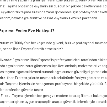
ye’nin 81 iline yapılan taşıma işlemlerimizde yüksek güvenlik önlemleri alır
eme:
Taşıma öncesinde eşyalarınızın düzgün bir şekilde paketlenmesi çok
, eşyalarınızın taşıma sırasında zarar görmemesi için profesyonel pake
larınız, beyaz eşyalarınız ve hassas eşyalarınız özenle paketlenir.
Express Evden Eve Nakliyat?
zurum ve Türkiye’nin her köşesinde güvenli, hızlı ve profesyonel taşımacı
, neden İlhan Express’i tercih etmelisiniz?
Güvende
: Eşyalarınız, İlhan Express’in profesyonel ekibi tarafından dikkatl
nda eşyalarınızın zarar görmemesi için özel ambalaj malzemeleri ve taş
rıca taşıma sigortası hizmeti sunarak eşyalarınızın güvenliğini garanti altın
adro
: İlhan Express, yıllardır taşımacılık sektöründe faaliyet gösteren v
ptir. Taşınma işleminizin her aşaması profesyonel bir şekilde yürütülür. E
pler tarafından güvenle taşınır.
 Filosu
: Taşıma işlemleri için geniş ve modern bir araç filomuz bulunuyo
taşınması için en uygun araç seçilir, araçlar güvenlik önlemleriyle donatılı