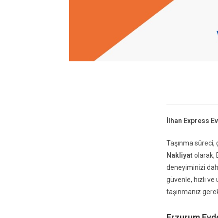
İlhan Express E
Taşınma süreci, 
Nakliyat
olarak, 
deneyiminizi daha
güvenle, hızlı ve
taşınmanız gerek
Erzurum Evde