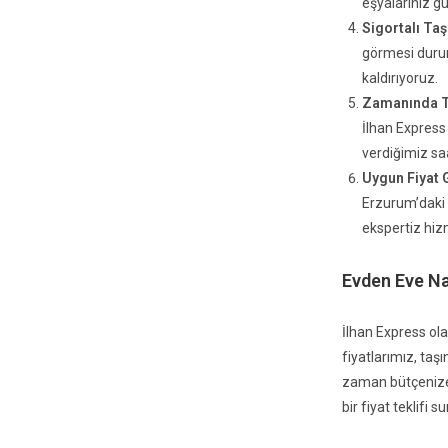
eşyalarınız gü
Sigortalı Ta
görmesi durum
kaldırıyoruz.
Zamanında T
İlhan Express
verdiğimiz sa
Uygun Fiyat 
Erzurum’daki 
ekspertiz hizm
Evden Eve Nak
İlhan Express ol
fiyatlarımız, ta
zaman bütçenize 
bir fiyat teklifi 