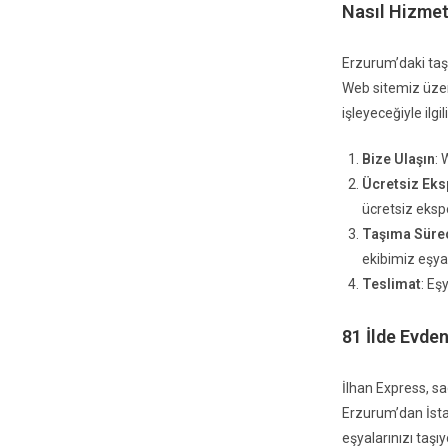
Nasıl Hizmet
Erzurum’daki taşı
Web sitemiz üzeri
işleyeceğiyle ilgil
Bize Ulaşın
: 
Ücretsiz Eks
ücretsiz ekspe
Taşıma Sürec
ekibimiz eşyal
Teslimat
: Eş
81 İlde Evde
İlhan Express, s
Erzurum’dan İsta
eşyalarınızı taşı