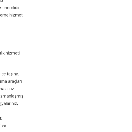
ız.
 önemlidir.
tleme hizmeti
lık hizmeti
ice taşınır.
ıma araçları
a alırız.
e uzmanlaşmış
şyalarınız,
r.
r ve