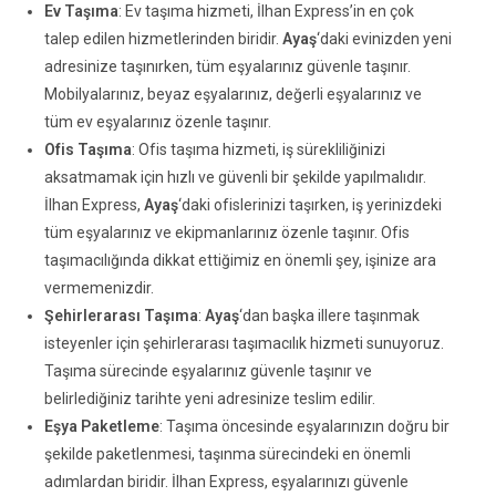
Ev Taşıma
: Ev taşıma hizmeti, İlhan Express’in en çok
talep edilen hizmetlerinden biridir.
Ayaş
‘daki evinizden yeni
adresinize taşınırken, tüm eşyalarınız güvenle taşınır.
Mobilyalarınız, beyaz eşyalarınız, değerli eşyalarınız ve
tüm ev eşyalarınız özenle taşınır.
Ofis Taşıma
: Ofis taşıma hizmeti, iş sürekliliğinizi
aksatmamak için hızlı ve güvenli bir şekilde yapılmalıdır.
İlhan Express,
Ayaş
‘daki ofislerinizi taşırken, iş yerinizdeki
tüm eşyalarınız ve ekipmanlarınız özenle taşınır. Ofis
taşımacılığında dikkat ettiğimiz en önemli şey, işinize ara
vermemenizdir.
Şehirlerarası Taşıma
:
Ayaş
‘dan başka illere taşınmak
isteyenler için şehirlerarası taşımacılık hizmeti sunuyoruz.
Taşıma sürecinde eşyalarınız güvenle taşınır ve
belirlediğiniz tarihte yeni adresinize teslim edilir.
Eşya Paketleme
: Taşıma öncesinde eşyalarınızın doğru bir
şekilde paketlenmesi, taşınma sürecindeki en önemli
adımlardan biridir. İlhan Express, eşyalarınızı güvenle